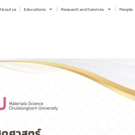
About us
Educations
Research and Services
People