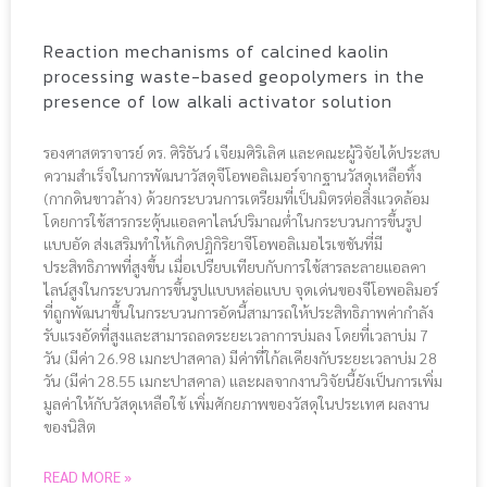
Reaction mechanisms of calcined kaolin
processing waste-based geopolymers in the
presence of low alkali activator solution
รองศาสตราจารย์ ดร. ศิริธันว์ เจียมศิริเลิศ และคณะผู้วิจัยได้ประสบ
ความสำเร็จในการพัฒนาวัสดุจีโอพอลิเมอร์จากฐานวัสดุเหลือทิ้ง
(กากดินขาวล้าง) ด้วยกระบวนการเตรียมที่เป็นมิตรต่อสิ่งแวดล้อม
โดยการใช้สารกระตุ้นแอลคาไลน์ปริมาณต่ำในกระบวนการขึ้นรูป
แบบอัด ส่งเสริมทำให้เกิดปฏิกิริยาจีโอพอลิเมอไรเซชันที่มี
ประสิทธิภาพที่สูงขึ้น เมื่อเปรียบเทียบกับการใช้สารละลายแอลคา
ไลน์สูงในกระบวนการขึ้นรูปแบบหล่อแบบ จุดเด่นของจีโอพอลิมอร์
ที่ถูกพัฒนาขึ้นในกระบวนการอัดนี้สามารถให้ประสิทธิภาพค่ากำลัง
รับแรงอัดที่สูงและสามารถลดระยะเวลาการบ่มลง โดยที่เวลาบ่ม 7
วัน (มีค่า 26.98 เมกะปาสคาล) มีค่าที่ใก้ลเคียงกับระยะเวลาบ่ม 28
วัน (มีค่า 28.55 เมกะปาสคาล) และผลจากงานวิจัยนี้ยังเป็นการเพิ่ม
มูลค่าให้กับวัสดุเหลือใช้ เพิ่มศักยภาพของวัสดุในประเทศ ผลงาน
ของนิสิต
READ MORE »