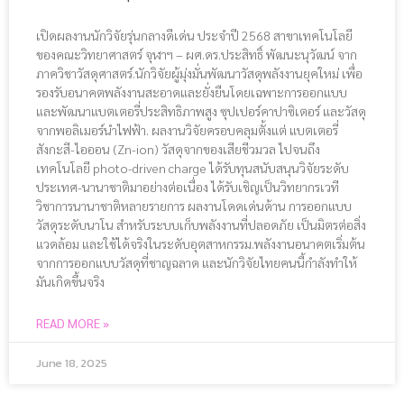
เปิดผลงานนักวิจัยรุ่นกลางดีเด่น ประจำปี 2568 สาขาเทคโนโลยี
ของคณะวิทยาศาสตร์ จุฬาฯ – ผศ.ดร.ประสิทธิ์ พัฒนะนุวัฒน์ จาก
ภาควิชาวัสดุศาสตร์.นักวิจัยผู้มุ่งมั่นพัฒนาวัสดุพลังงานยุคใหม่ เพื่อ
รองรับอนาคตพลังงานสะอาดและยั่งยืนโดยเฉพาะการออกแบบ
และพัฒนาแบตเตอรี่ประสิทธิภาพสูง ซุปเปอร์คาปาซิเตอร์ และวัสดุ
จากพอลิเมอร์นำไฟฟ้า. ผลงานวิจัยครอบคลุมตั้งแต่ แบตเตอรี่
สังกะสี-ไอออน (Zn-ion) วัสดุจากของเสียชีวมวล ไปจนถึง
เทคโนโลยี photo-driven charge ได้รับทุนสนับสนุนวิจัยระดับ
ประเทศ-นานาชาติมาอย่างต่อเนื่อง ได้รับเชิญเป็นวิทยากรเวที
วิชาการนานาชาติหลายรายการ ผลงานโดดเด่นด้าน การออกแบบ
วัสดุระดับนาโน สำหรับระบบเก็บพลังงานที่ปลอดภัย เป็นมิตรต่อสิ่ง
แวดล้อม และใช้ได้จริงในระดับอุตสาหกรรม.พลังงานอนาคตเริ่มต้น
จากการออกแบบวัสดุที่ชาญฉลาด และนักวิจัยไทยคนนี้กำลังทำให้
มันเกิดขึ้นจริง
READ MORE »
June 18, 2025