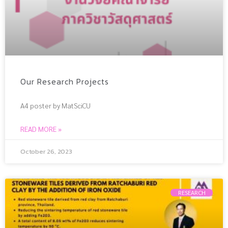
Our Research Projects
A4 poster by MatSciCU
READ MORE »
October 26, 2023
RESEARCH