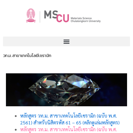
วท.ม. สาขาเทคโนโลยีเซรามิก
หลักสูตร วท.ม. สาขาเทคโนโลยีเซรามิก (ฉบับ พ.ศ.
หลักสูตรวิทยาศาสตร
2561) สำหรับนิสิตรหัส 61 – 65 (คลิกดูเล่มหลักสูตร)
มหาบัณฑิต
หลักสูตร วท.ม. สาขาเทคโนโลยีเซรามิก (ฉบับ พ.ศ.