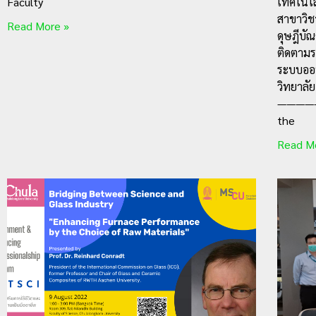
Faculty
เทคโนโล
สาขาวิช
Read More »
ดุษฎีบั
ติดตามร
ระบบออน
วิทยาลั
————
the
Read M