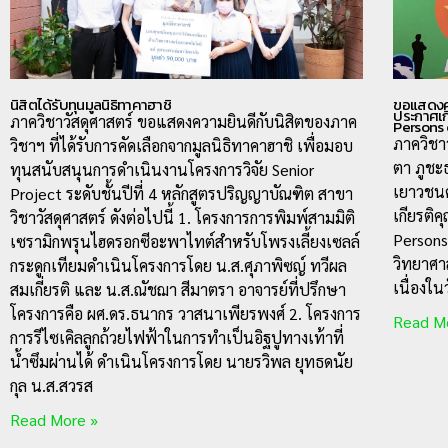
นิสิตได้รับทุนมูลนิธิทาคาฮาชิ
ขอแสดงคว
ประกาศเก
ภาควิชาวัสดุศาสตร์ ขอแสดงความยินดีกับนิสิตของภาค
Persons 
ภาควิชา
วิชาฯ ที่ได้รับการคัดเลือกจากมูลนิธิทาคาฮาชิ เพื่อมอบ
ตา ภูชะธ
ทุนสนับสนุนการดำเนินงานโครงการวิจัย Senior
เยาวชนค
Project ระดับชั้นปีที่ 4 หลักสูตรปริญญาบัณฑิต สาขา
เกียรติ
วิชาวัสดุศาสตร์ ดังต่อไปนี้ 1. โครงการการพิมพ์สามมิติ
Persons
เซรามิกพรุนไฮดรอกซีอะพาไทต์สำหรับโพรงเลี้ยงเซลล์
วิทยาศา
กระดูกเทียมดำเนินโครงการโดย น.ส.ศุภาพิซญ์ ทวีผล
เนื่องใ
สมเกี่ยรติ และ น.ส.ณัชฌา สีมาตรา อาจารย์ที่ปรึกษา
โครงการคือ ผศ.ดร.ธนากร วาสนาเพียรพงศ์ 2. โครงการ
Read M
การรีไซเคิลลูกถ้วยไฟฟ้าในการทำเป็นอิฐปูทางเท้าที่
น้ำซึมผ่านได้ ดำเนินโครงการโดย นายรวิพล ยุทธดนัย
กุล น.ส.สวรส
Read More »