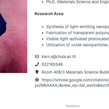
Ph.D. (Materials Science and Engi
Research Area:
Synthesis of light-emitting nanopa
Fabrication of transparent polycry
Visible-light-activated photocatal
Utilization of oxide nanoparticles 
karn.s@chula.ac.th
022185549
Room 408/3 Materials Science Build
https://scholar.google.com/citation
ysZMkAAAAJ&view_op=list_works&sort
ติดตามเรา