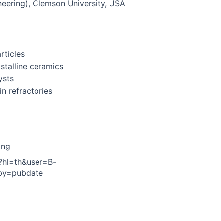
neering), Clemson University, USA
rticles
stalline ceramics
ysts
in refractories
ing
s?hl=th&user=B-
by=pubdate