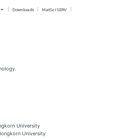
Downloads
MatSci SERV
nology.
ngkorn University
longkorn University