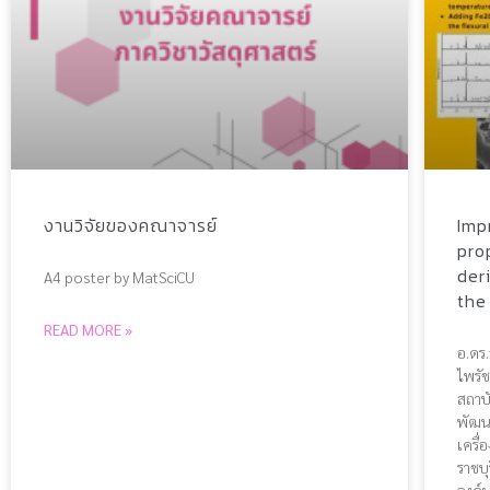
งานวิจัยของคณาจารย์
Imp
pro
der
A4 poster by MatSciCU
the
READ MORE »
อ.ดร.
ไพรัช
สถาบ
พัฒน
เครื
ราชบุ
องค์