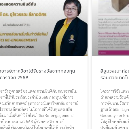
จารย์ภาควิชาได้รับรางวัลจากกองทุน
อิฐมวลเบาก่อ
อการวิจัย 2568
ร้อนด้วยเทคโน
ิชาวัสดุศาสตร์ ขอแสดงความยินดีกับคณาจารย์ใน
โครงการวิจัยและ
ชาที่ได้รับรางวัลประจำปี 2568 กองทุนเพื่อการ
ถ่ายเทความร้อนด้
ย คณะวิทยาศาสตร์ จุฬาลงกรณ์มหาวิทยาลัย อาจารย์
การพัฒนานวัตกรร
ุไรวรรณ ลีลาอดิศร ในโอกาสที่ได้รับทุนส่งเสริม
ฐานเถ้าลอย (Lig
ับมาเริ่มต้นทําวิจัยใหม่ (Sci Re-engagement)
Geopolymer Brick 
ำปีงบประมาณ 2568 ผู้ช่วยศาสตราจารย์
วัสดุจีโอพอลิเมอร์
ะสิทธิ์ พัฒนะนุวัฒน์ ในโอกาสที่ได้รับรางวัลนัก
ปูนซีเมนต์ แต่กา