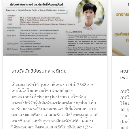
รางวัลนักวิจัยรุ่นกลางดีเด่น
คณา
เพื่
เปิดผลงานนักวิจัยรุ่นกลางดีเด่น ประจำปี 2568 สาขา
เทคโนโลยี ของคณะวิทยาศาสตร์ จุฬาฯ –
ภาคว
ผศ.ดร.ประสิทธิ์ พัฒนะนุวัฒน์ จากภาควิชาวัสดุ
ภาควิ
ศาสตร์.นักวิจัยผู้มุ่งมั่นพัฒนาวัสดุพลังงานยุคใหม่ เพื่อ
วิจั
รองรับอนาคตพลังงานสะอาดและยั่งยืนโดยเฉพาะการ
ดร. อ
ออกแบบและพัฒนาแบตเตอรี่ประสิทธิภาพสูง ซุปเปอร์
การกล
คาปาซิเตอร์ และวัสดุจากพอลิเมอร์นำไฟฟ้า. ผลงาน
ประจ
วิจัยครอบคลุมตั้งแต่ แบตเตอรี่สังกะสี-ไอออน (Zn-
ดร.ปร