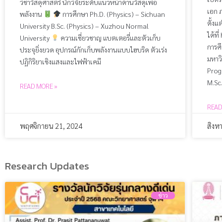
วิชาวัสดุศาสตร์ นักวิจัยระดับแนวหน้าด้านวัสดุเพื่อ
เอก 
พลังงาน
การศึกษา Ph.D. (Physics) – Sichuan
ตั้งแ
University B.Sc. (Physics) – Xuzhou Normal
ได้ที
University
ความเชี่ยวชาญ แบตเตอรี่และตัวเก็บ
การศ
ประจุยิ่งยวด อุปกรณ์กักเก็บพลังงานแบบไฮบริด ตัวเร่ง
มหาวิ
ปฏิกิริยาเชิงแสงและไฟฟ้าเคมี
Prog
M.Sc
READ MORE »
READ
พฤศจิกายน 21, 2024
สิงห
Research Updates
ข่าว