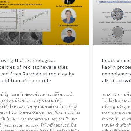
roving the technological
Reaction me
perties of red stoneware tiles
kaolin proc
ived from Ratchaburi red clay by
geopolymers
 addition of iron oxide
alkali activa
อภิรัฐ ธีรภาพวิเศษพงษ์ ร่วมกับ ดร.สิริพรรณ นิล
รองศาสตราจารย์ ดร
 และ ดร. นิธิวัชร์ นวอัครฐานันท์ นักวิจัย
วิจัยได้ประสบควา
ันวิจัยโลหะและวัสดุ จุฬาลงกรณ์ มหาวิทยาลัยได้
อร์จากฐานวัสดุเหล
าเทคโนโลยีในการปรับปรุงคุณสมบัติของกระเบื้อง
กระบวนการเตรียมท
่องปั้นดินเผา (red stoneware tiles) จากดินแดง
สารกระตุ้นแอลคา
รี (Ratchaburi red clay) ซึ่งมีเหล็กออกไซด์เป็น
แบบอัด ส่งเสริมทำ
ประกอบที่พบปริมาณมาก ถือว่าเป็นเอกลักษณ์หนึ่ง
ที่มีประสิทธิภาพที