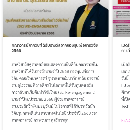
คณาจารย์ภาควิชาได้รับรางวัลจากกองทุนเพื่อการวิจัย
เปิดร
2568
การศ
ภาควิชาวัสดุศาสตร์ ขอแสดงความยินดีกับคณาจารย์ใน
เปิด
ภาควิชาที่ได้รับรางวัลประจำปี 2568 กองทุนเพื่อการ
เอก ภ
วิจัย คณะวิทยาศาสตร์ จุฬาลงกรณ์มหาวิทยาลัย อาจารย์
วันนี
ดร. อุไรวรรณ ลีลาอดิศร ในโอกาสที่ได้รับทุนส่งเสริม
http
การกลับมาเริ่มต้นทําวิจัยใหม่ (Sci Re-engagement)
ศึกษ
ประจำปีงบประมาณ 2568 ผู้ช่วยศาสตราจารย์
ที่เป
ดร.ประสิทธิ์ พัฒนะนุวัฒน์ ในโอกาสที่ได้รับรางวัลนัก
Tech
วิจัยรุ่นกลางดีเด่น สาขาเทคโนโลยี ประจำปี 2568 รอง
ศาสตราจารย์ ดร.พรนภา สุจริตวรกุล
READ