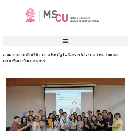
ขอแสดงความยินดีกับ ศ.ดร.ประณัฐ โพธิยะราช ในโอกาสดำรงตำแหน่ง
คณบดีคณะวิทยาศาสตร์