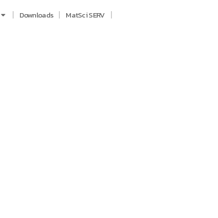
Downloads
MatSci SERV