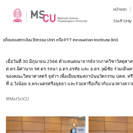
หน้าแรก
Staff Only
เยี่ยมชมสถาบันนวัตกรรม ปตท. หรือ PTT Innovation Institute (InI)
เมื่อวันที่ 30 มิถุนายน 2566 ตัวแทนคณาจารย์จากภาควิชาวัสดุศา
ศ.ดร.นิศานาถ รศ.ดร.รจนา อ.ดร.อรทัย และ อ.ดร.วุฒิชัย ร่วมเดิน
ของคณะวิทยาศาสตร์ จุฬาฯ เพื่อเยี่ยมชมสถาบันนวัตกรรม ปตท. หรือ
ที่ อ.วังน้อย จ.พระนครศรีอยุธยา และร่วมหารือเกี่ยวกับแนวทางค
#MatSciCU