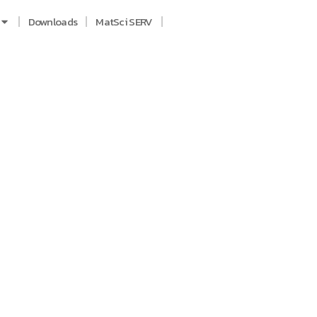
Downloads
MatSci SERV